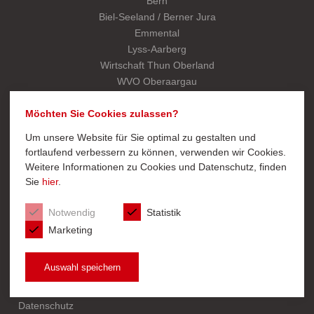
Bern
Biel-Seeland / Berner Jura
Emmental
Lyss-Aarberg
Wirtschaft Thun Oberland
WVO Oberaargau
Kantonalverband
Möchten Sie Cookies zulassen?
Um unsere Website für Sie optimal zu gestalten und
SCHNELLZUGRIFF
fortlaufend verbessern zu können, verwenden wir Cookies.
Weitere Informationen zu Cookies und Datenschutz, finden
Export
Sie
hier
.
Mitglied werden
Startseite Kantonalverband
Notwendig
Statistik
Marketing
Auswahl speichern
© 2026 Handels- und Industrieverein des Kantons Bern |
Datenschutz