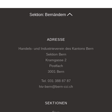
Sektion: Bern
ändern
ADRESSE
Handels- und Industrieverein des Kantons Bern
Sektion Bern
Kramgasse 2
Postfach
3001 Bern
Tel. 031 388 87 87
hiv-bern@bern-cci.ch
SEKTIONEN