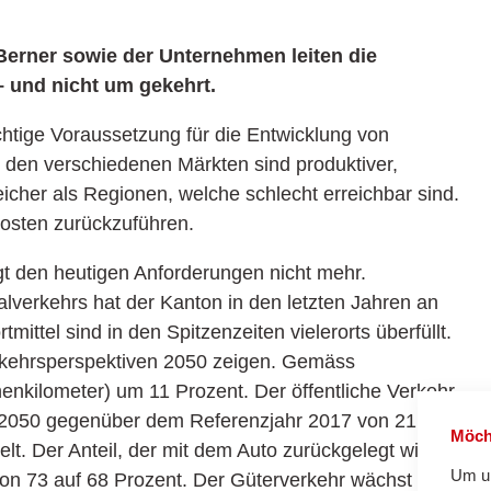
Berner sowie der Unternehmen leiten die
 und nicht um­ gekehrt.
ichtige Voraussetzung für die Entwicklung von
 den verschiedenen Märkten sind produktiver,
icher als Regionen, welche schlecht erreichbar sind.
kosten zurückzuführen.
t den heutigen Anforderungen nicht mehr.
alverkehrs hat der Kanton in den letzten Jahren an
mittel sind in den Spitzenzeiten vielerorts überfüllt.
erkehrsperspektiven 2050 zeigen. Gemäss
nkilometer) um 11 Prozent. Der öffentliche Verkehr
s 2050 gegenüber dem Referenzjahr 2017 von 21 auf
Möch
t. Der Anteil, der mit dem Auto zurückgelegt wird,
Um un
 von 73 auf 68 Prozent. Der Güterverkehr wächst mit