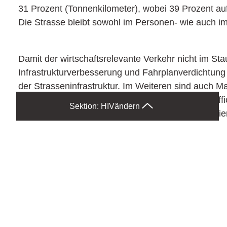
31 Prozent (Tonnenkilometer), wobei 39 Prozent auf
Die Strasse bleibt sowohl im Personen- wie auch im
Damit der wirtschaftsrelevante Verkehr nicht im Sta
Infrastrukturverbesserung und Fahrplanverdichtung
der Strasseninfrastruktur. Im Weiteren sind auch
(Brechen von Verkehrsspitzen) zu treffen (Homeoffic
Sektion: HIV
ändern
Arbeitszeitmodelle und Schulbeginne, Dezentralisie
Forderungen im Einzelnen
1. Rasche Umsetzung und Priorisierung von Ver
Verkehrsprojekte sollen allgemein zügiger realis
Verkehrsprojekte, insbesondere Engpassbeseitig
Wachstumskriterien zu priorisieren.
Der Wirtschaftsverkehr muss prioritär behandel