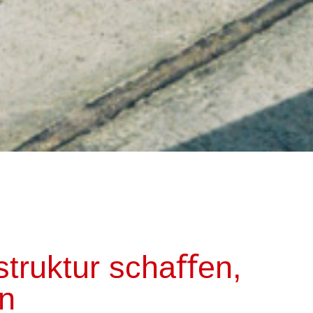
truktur schaﬀen,
en