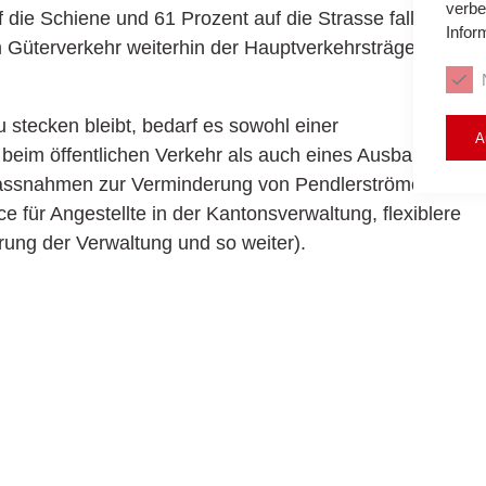
verbe
 die Schiene und 61 Prozent auf die Strasse fallen.
Infor
 Güterverkehr weiterhin der Hauptverkehrsträger.
u stecken bleibt, bedarf es sowohl einer
A
 beim öffentlichen Verkehr als auch eines Ausbaus
 Massnahmen zur Verminderung von Pendlerströmen
e für Angestellte in der Kantonsverwaltung, flexiblere
rung der Verwaltung und so weiter).
kehrsprojekten:
iert und Behinderungen minimiert werden. Dabei sind
ungen, nach volkswirtschaftlichem Nutzen und
t werden, wenn Netzanpassungen zur Diskussion