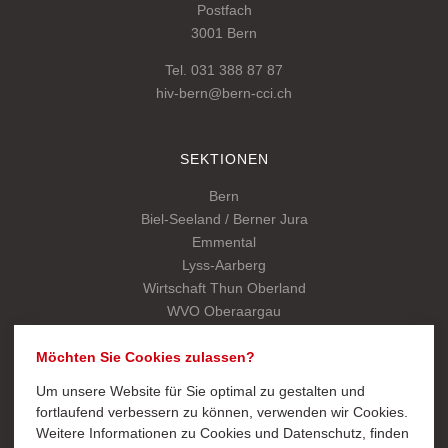
Postfach
3001 Bern
Tel. 031 388 87 87
hiv-bern@bern-cci.ch
SEKTIONEN
Bern
Biel-Seeland / Berner Jura
Emmental
Lyss-Aarberg
Wirtschaft Thun Oberland
WVO Oberaargau
Kantonalverband
Möchten Sie Cookies zulassen?
Um unsere Website für Sie optimal zu gestalten und
SCHNELLZUGRIFF
fortlaufend verbessern zu können, verwenden wir Cookies.
Weitere Informationen zu Cookies und Datenschutz, finden
Export