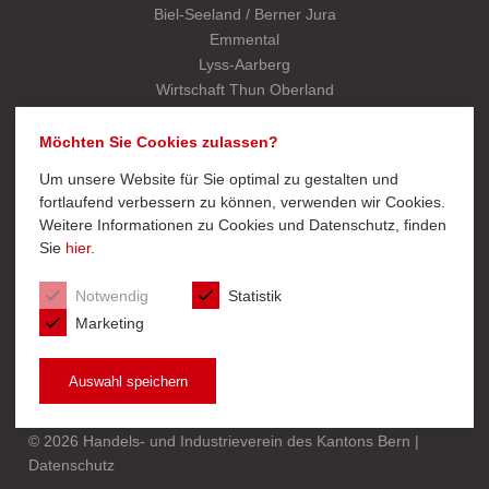
Biel-Seeland / Berner Jura
Emmental
Lyss-Aarberg
Wirtschaft Thun Oberland
WVO Wirtschaftsverband Oberaargau
Kantonalverband
Möchten Sie Cookies zulassen?
Um unsere Website für Sie optimal zu gestalten und
fortlaufend verbessern zu können, verwenden wir Cookies.
SCHNELLZUGRIFF
Weitere Informationen zu Cookies und Datenschutz, finden
Sie
hier
.
Export
Mitglied werden
Notwendig
Statistik
Startseite Kantonalverband
Marketing
Auswahl speichern
© 2026 Handels- und Industrieverein des Kantons Bern |
Datenschutz