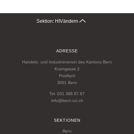
Sektion: HIV
ändern
ADRESSE
Handels- und Industrieverein des Kantons Bern
Kramgasse 2
Postfach
3001 Bern
Tel. 031 388 87 87
info@bern-cci.ch
SEKTIONEN
Bern