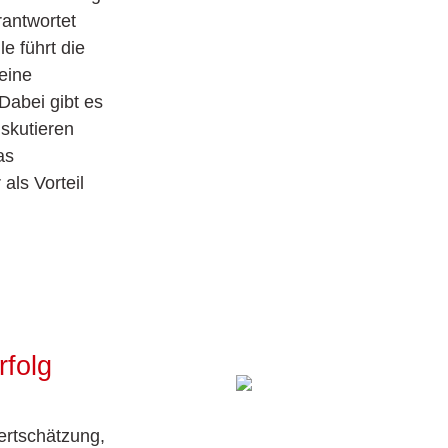
rantwortet
e führt die
eine
abei gibt es
iskutieren
as
als Vorteil
rfolg
ertschätzung,