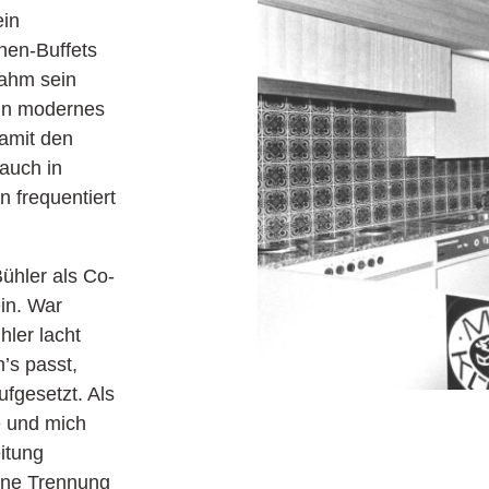
ein
hen-Buffets
nahm sein
in modernes
amit den
auch in
n frequentiert
ühler als Co-
in. War
hler lacht
’s passt,
fgesetzt. Als
e und mich
itung
eine Trennung