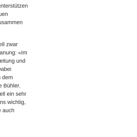
unterstützen
auen
 Zusammen
ell zwar
Planung: «Im
leitung und
Dabei
h dem
e Bühler.
ll ein sehr
ns wichtig,
e auch