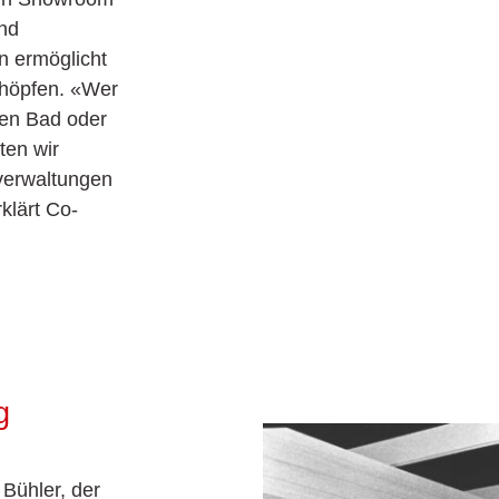
nd
n ermöglicht
chöpfen. «Wer
uen Bad oder
ten wir
verwaltungen
klärt Co-
g
Bühler, der