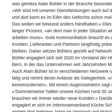
was gemäss Alain Bühler in der Branche besonders
«Wir sind mit unseren Dienstleistungen auch auf 
und dort kann es im Eifer des Gefechts schon mal
Das wollen wir bewusst anders handhaben.» Dies 
langer Prozess, «an dem man in jeder Situation w
arbeiten muss». Gute Kommunikation braucht es 
Kunden, Lieferanten und Partnern langfristig präs
bleiben. Daher setzen Bühlers gezielt auf Network
Bühler engagiert sich seit 2020 im Vorstand der H
Bern, in der das Unternehmen seit Jahrzehnten Mit
Auch Alain Bühler ist in verschiedenen Netzwerk
tätig und nimmt deren Anlässe als Gelegenheit, «
kennenzulernen». Mit einem Augenzwinkern sagt 
«’Dummerweise’ halten unsere Küchen rund 30 Ja
brauchen wir immer wieder neue Kunden.» Darüb
engagiert er sich im Interessenverband Küche Sc
amtete dort mehrere Jahre im Vorstand und Präsi