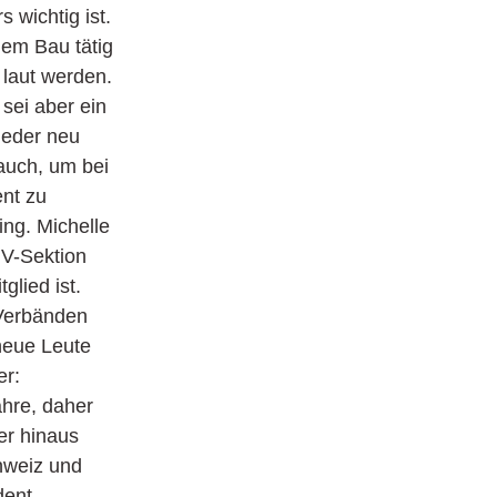
 wichtig ist.
dem Bau tätig
 laut werden.
sei aber ein
ieder neu
auch, um bei
ent zu
ing. Michelle
IV-Sektion
glied ist.
-Verbänden
neue Leute
er:
hre, daher
er hinaus
hweiz und
dent.