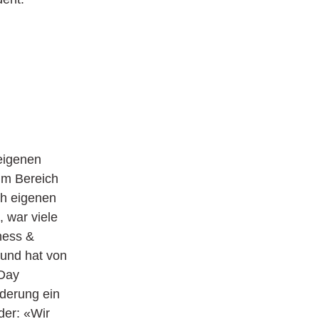
 eigenen
 im Bereich
ach eigenen
 war viele
ness &
und hat von
 Day
rderung ein
der: «Wir