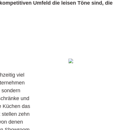
ompetitiven Umfeld die leisen Töne sind, die
zeitig viel
unternehmen
, sondern
 Schränke und
ie Küchen das
 stellen zehn
 von denen
ten Showroom