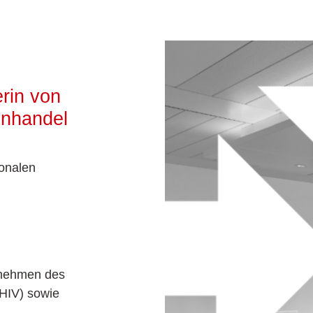
erin von
enhandel
ionalen
rnehmen des
(HIV) sowie