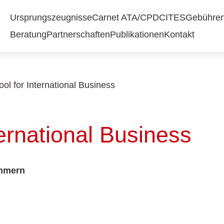
Ursprungszeugnisse
Carnet ATA/CPD
CITES
Gebührent
Beratung
Partnerschaften
Publikationen
Kontakt
ol for International Business
ernational Business
ammern