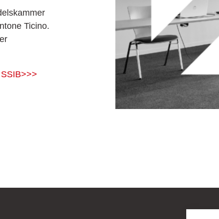
ndelskammer
tone Ticino.
er
r SSIB>>>