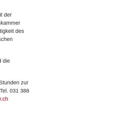
t der
lskammer
igkeit des
schen
d die
 Stunden zur
Tel. 031 388
y.ch