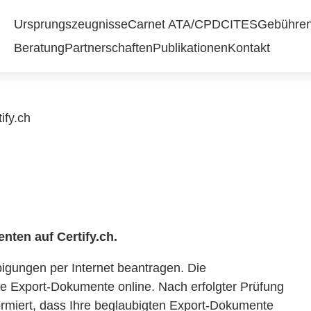
Ursprungszeugnisse
Carnet ATA/CPD
CITES
Gebührent
Beratung
Partnerschaften
Publikationen
Kontakt
ify.ch
ten auf Certify.ch.
bigungen per Internet beantragen. Die
re Export-Dokumente online. Nach erfolgter Prüfung
rmiert, dass Ihre beglaubigten Export-Dokumente