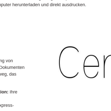
puter herunterladen und direkt ausdrucken.
ung von
 Dokumenten
tweg, das
tion:
Ihre
xpress-