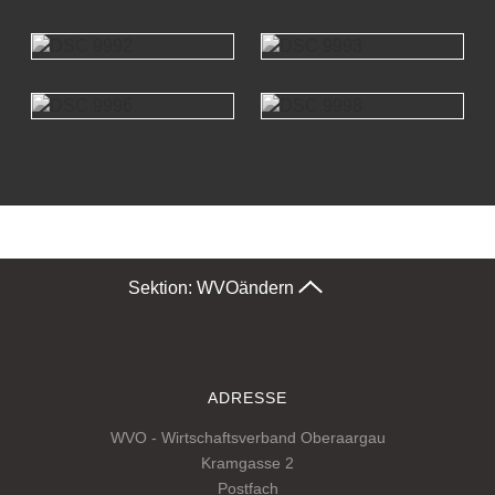
Sektion: WVO
ändern
ADRESSE
WVO - Wirtschaftsverband Oberaargau
Kramgasse 2
Postfach