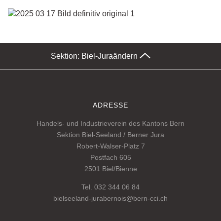
Sektion: Biel-Jura
ändern
ADRESSE
Handels- und Industrieverein des Kantons Bern
Sektion Biel-Seeland / Berner Jura
Robert-Walser-Platz 7
Postfach 605
2501 Biel/Bienne
Tel. 032 344 06 84
bielseeland-jurabernois@bern-cci.ch