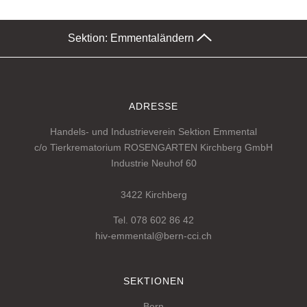
Sektion: Emmental
ändern
ADRESSE
Handels- und Industrieverein Sektion Emmental
c/o Tierkrematorium ROSENGARTEN Kirchberg GmbH
Industrie Neuhof 60
3422 Kirchberg
Tel. 078 602 86 42
hiv-emmental@bern-cci.ch
SEKTIONEN
Bern