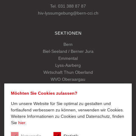
Tel. 031 388 87 87
hiv-lyssumgebung@bern-cci.ch
SEKTIONEN
Bern
Biel-Seeland / Berner Jura
Emmental
Lyss-Aarberg
Wirtschaft Thun Oberland
WVO Oberaargau
Kantonalverband
Möchten Sie Cookies zulassen?
Um unsere Website für Sie optimal zu gestalten und
SCHNELLZUGRIFF
fortlaufend verbessern zu können, verwenden wir Cookies.
Weitere Informationen zu Cookies und Datenschutz, finden
Export
Sie
hier
.
Mitglied werden
Startseite Kantonalverband
Notwendig
Statistik