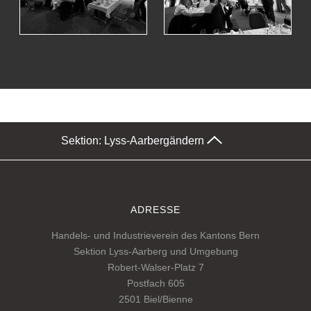
Sektion: Lyss-Aarberg
ändern
ADRESSE
Handels- und Industrieverein des Kantons Bern
Sektion Lyss-Aarberg und Umgebung
Robert-Walser-Platz 7
Postfach 605
2501 Biel/Bienne