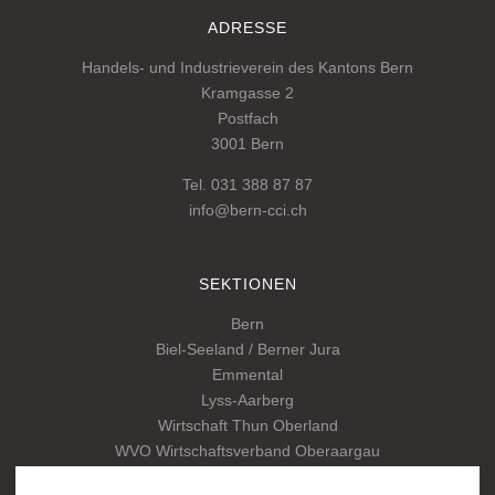
ADRESSE
Handels- und Industrieverein des Kantons Bern
Kramgasse 2
Postfach
3001 Bern
Tel. 031 388 87 87
info@bern-cci.ch
SEKTIONEN
Bern
Biel-Seeland / Berner Jura
Emmental
Lyss-Aarberg
Wirtschaft Thun Oberland
WVO Wirtschaftsverband Oberaargau
Kantonalverband