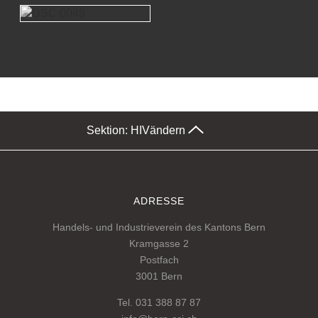
Sektion: HIV
ändern
ADRESSE
Handels- und Industrieverein des Kantons Bern
Kramgasse 2
Postfach
3001 Bern
Tel. 031 388 87 87