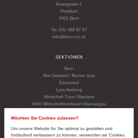
Kramgasse 2
Postfach
3001 Bern
Tel. 031 388 87 87
info@bern-cci.ch
SEKTIONEN
Bern
Biel-Seeland / Berner Jura
Emmental
Lyss-Aarberg
Wirtschaft Thun Oberland
WVO Wirtschaftsverband Oberaargau
Kantonalverband
Möchten Sie Cookies zulassen?
Um unsere Website für Sie optimal zu gestalten und
SCHNELLZUGRIFF
fortlaufend verbessern zu können, verwenden wir Cookies.