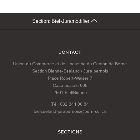
Section: Biel-Jura
modifier
CONTACT
Union du Commerce et de l'Industrie du Canton de Berne
Section Bienne-Seeland / Jura bernois
Place Robert-Walser 7
Case postale 605
2501 Biel/Bienne
Tél. 032 344 06 84
bielseeland-jurabernois@bern-cci.ch
SECTIONS