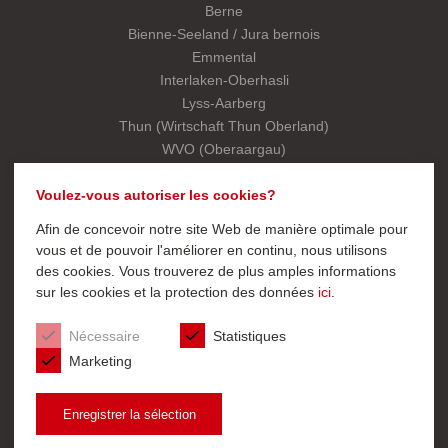
Berne
Bienne-Seeland / Jura bernois
Emmental
Interlaken-Oberhasli
Lyss-Aarberg
Thun (Wirtschaft Thun Oberland)
WVO (Oberaargau)
Association cantonale
Voulez-vous autoriser les cookies?
Afin de concevoir notre site Web de manière optimale pour
ACCÈS RAPIDE
vous et de pouvoir l'améliorer en continu, nous utilisons
des cookies. Vous trouverez de plus amples informations
Service Export
sur les cookies et la protection des données
ici
.
Devenir membre
Page d’acceuil UCI cantonal
Nécessaire
Statistiques
Marketing
Enregistrer la sélection
© 2026 Union du Commerce et de l'Industrie du Canton de