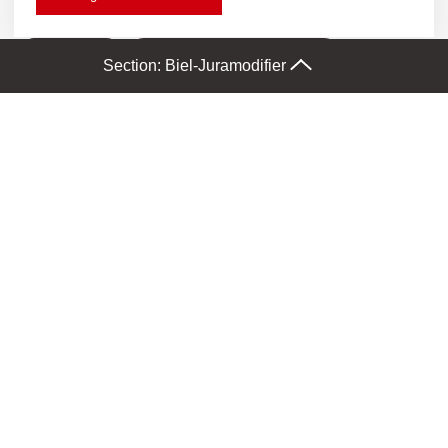
Agenda
Communiqués de presse
Section: Biel-Jura
modifier
Impressions
Prises de position
278693
Agenda
11.08.2026
Kantonalverband
Seminar "Künstliche Intelligenz praxisnah im Büro
nutzen"
289001
Agenda
13.08.2026
Kantonalverband