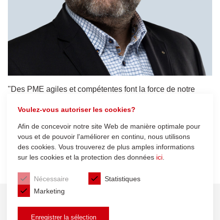
"Des PME agiles et compétentes font la force de notre
économie publique. Engageons-nous pour de bonnes
Voulez-vous autoriser les cookies?
conditions-cadre et promouvons l'esprit d’entreprise
novateur."
Afin de concevoir notre site Web de manière optimale pour
vous et de pouvoir l'améliorer en continu, nous utilisons
Fabian Engel, President UCI Section Bienne-Seeland / Jura
des cookies. Vous trouverez de plus amples informations
bernois
sur les cookies et la protection des données
ici
.
Nécessaire
Statistiques
Marketing
Actuel
Enregistrer la sélection