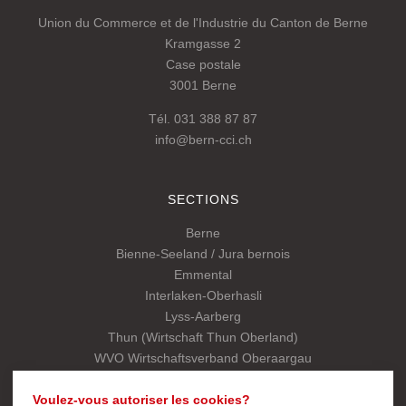
Union du Commerce et de l'Industrie du Canton de Berne
Kramgasse 2
Case postale
3001 Berne
Tél. 031 388 87 87
info@bern-cci.ch
SECTIONS
Berne
Bienne-Seeland / Jura bernois
Emmental
Interlaken-Oberhasli
Lyss-Aarberg
Thun (Wirtschaft Thun Oberland)
WVO Wirtschaftsverband Oberaargau
Association cantonale
Voulez-vous autoriser les cookies?