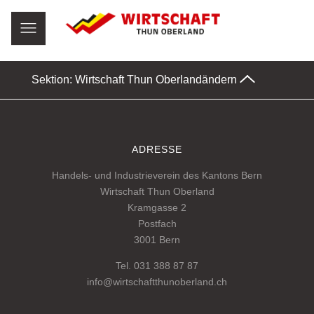
Sektion: Wirtschaft Thun Oberland
ändern
ADRESSE
Handels- und Industrieverein des Kantons Bern
Wirtschaft Thun Oberland
Kramgasse 2
Postfach
3001 Bern
Tel. 031 388 87 87
info@wirtschaftthunoberland.ch