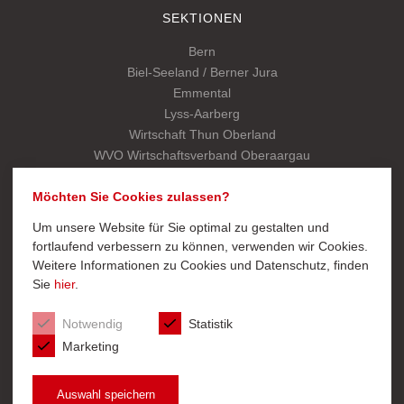
SEKTIONEN
Bern
Biel-Seeland / Berner Jura
Emmental
Lyss-Aarberg
Wirtschaft Thun Oberland
WVO Wirtschaftsverband Oberaargau
Kantonalverband
Möchten Sie Cookies zulassen?
Um unsere Website für Sie optimal zu gestalten und
SCHNELLZUGRIFF
fortlaufend verbessern zu können, verwenden wir Cookies.
Weitere Informationen zu Cookies und Datenschutz, finden
Export
Sie
hier
.
Mitglied werden
Startseite Kantonalverband
Notwendig
Statistik
Marketing
Auswahl speichern