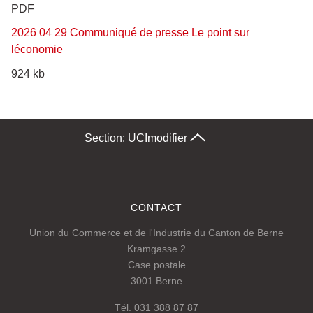
PDF
2026 04 29 Communiqué de presse Le point sur
léconomie
924 kb
Section: UCI
modifier
CONTACT
Union du Commerce et de l'Industrie du Canton de Berne
Kramgasse 2
Case postale
3001 Berne
Tél. 031 388 87 87