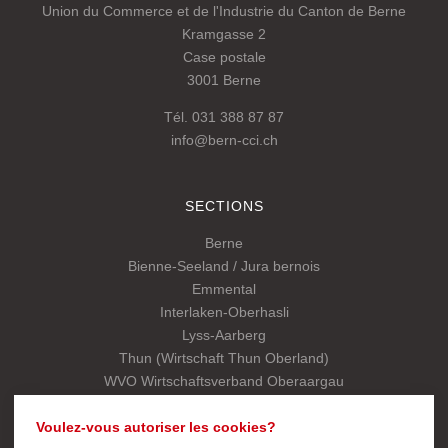
Union du Commerce et de l'Industrie du Canton de Berne
Kramgasse 2
Case postale
3001 Berne
Tél. 031 388 87 87
info@bern-cci.ch
SECTIONS
Berne
Bienne-Seeland / Jura bernois
Emmental
Interlaken-Oberhasli
Lyss-Aarberg
Thun (Wirtschaft Thun Oberland)
WVO Wirtschaftsverband Oberaargau
Association cantonale
Voulez-vous autoriser les cookies?