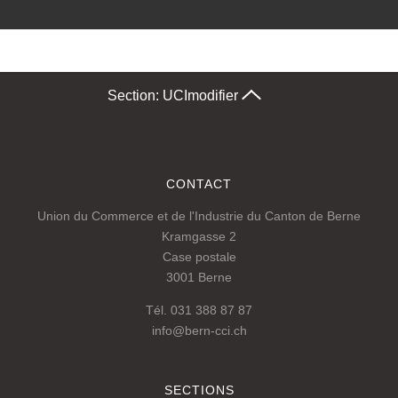
Section: UCI
modifier
CONTACT
Union du Commerce et de l'Industrie du Canton de Berne
Kramgasse 2
Case postale
3001 Berne
Tél. 031 388 87 87
info@bern-cci.ch
SECTIONS