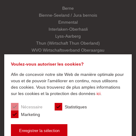
Berne
Bienne-Seeland / Jura bernois
Emmental
Interlaken-Oberhasli
Lyss-Aarberg
Thun (Wirtschaft Thun Oberland)
WVO Wirtschaftsverband Oberaargau
Association cantonale
Voulez-vous autoriser les cookies?
Afin de concevoir notre site Web de manière optimale pour
ACCÈS RAPIDE
vous et de pouvoir l'améliorer en continu, nous utilisons
des cookies. Vous trouverez de plus amples informations
Service Export
sur les cookies et la protection des données
ici
.
Devenir membre
Page d’acceuil UCI cantonal
Nécessaire
Statistiques
Marketing
Enregistrer la sélection