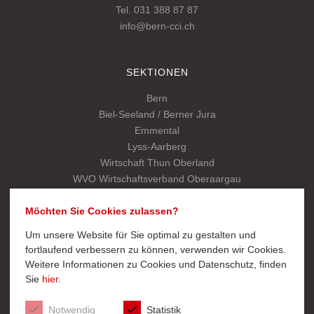
Tel. 031 388 87 87
info@bern-cci.ch
SEKTIONEN
Bern
Biel-Seeland / Berner Jura
Emmental
Lyss-Aarberg
Wirtschaft Thun Oberland
WVO Wirtschaftsverband Oberaargau
Kantonalverband
Möchten Sie Cookies zulassen?
Um unsere Website für Sie optimal zu gestalten und
SCHNELLZUGRIFF
fortlaufend verbessern zu können, verwenden wir Cookies.
Weitere Informationen zu Cookies und Datenschutz, finden
Export
Sie
hier
.
Mitglied werden
Startseite Kantonalverband
Notwendig
Statistik